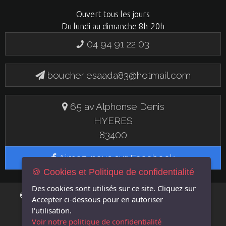
Ouvert tous les jours
Du lundi au dimanche 8h-20h
04 94 91 22 03
boucheriesaada83@hotmail.com
65 av Alphonse Denis
HYERES
83400
Aimez-nous sur Facebook
🍪 Cookies et Politique de confidentialité
Des cookies sont utilisés sur ce site. Cliquez sur
FLASH EN
© 2019 BOUCHERIE SAADA - UN SITE
Accepter
ci-dessous pour en autoriser
LIGNE
l'utilisation.
Voir notre politique de confidentialité
MENTIONS LÉGALES
GÉRER LES COOKIES
POLITIQUE DE CONFIDENTIALITÉ
|
|