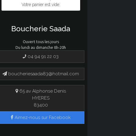
Votre panier est vide.
Boucherie Saada
Ouvert tous les jours
Du lundi au dimanche 8h-20h
04 94 91 22 03
boucheriesaada83@hotmail.com
65 av Alphonse Denis
HYERES
83400
Aimez-nous sur Facebook