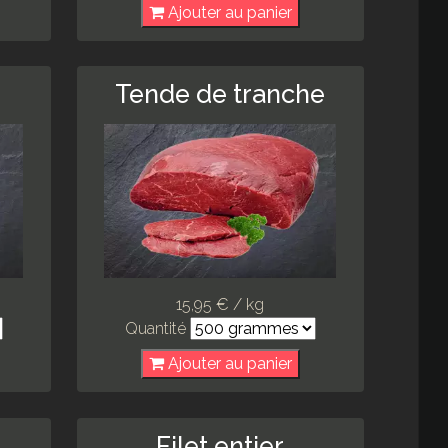
Ajouter au panier
Tende de tranche
15,95 € / kg
Quantité
Ajouter au panier
e
Filet entier