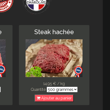
e
Steak hachée
14,95 € / kg
Quantité
Ajouter au panier