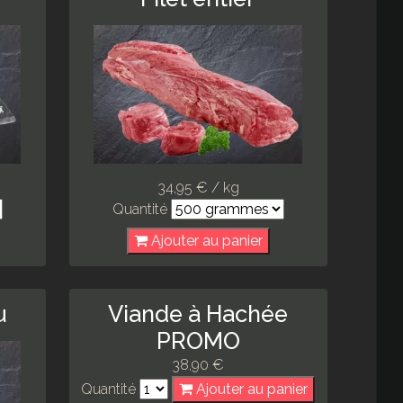
34,95 € / kg
Quantité
Ajouter au panier
u
Viande à Hachée
PROMO
38,90 €
Quantité
Ajouter au panier