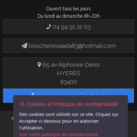
Ouvert tous les jours
Du lundi au dimanche 8h-20h
04 94 91 22 03
boucheriesaada83@hotmail.com
65 av Alphonse Denis
HYERES
83400
Aimez-nous sur Facebook
🍪 Cookies et Politique de confidentialité
Des cookies sont utilisés sur ce site. Cliquez sur
FLASH EN
© 2019 BOUCHERIE SAADA - UN SITE
Accepter
ci-dessous pour en autoriser
LIGNE
l'utilisation.
Voir notre politique de confidentialité
MENTIONS LÉGALES
GÉRER LES COOKIES
POLITIQUE DE CONFIDENTIALITÉ
|
|