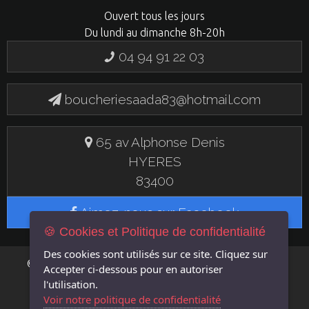
Ouvert tous les jours
Du lundi au dimanche 8h-20h
04 94 91 22 03
boucheriesaada83@hotmail.com
65 av Alphonse Denis
HYERES
83400
Aimez-nous sur Facebook
🍪 Cookies et Politique de confidentialité
Des cookies sont utilisés sur ce site. Cliquez sur
FLASH EN
© 2019 BOUCHERIE SAADA - UN SITE
Accepter
ci-dessous pour en autoriser
LIGNE
l'utilisation.
Voir notre politique de confidentialité
MENTIONS LÉGALES
GÉRER LES COOKIES
POLITIQUE DE CONFIDENTIALITÉ
|
|