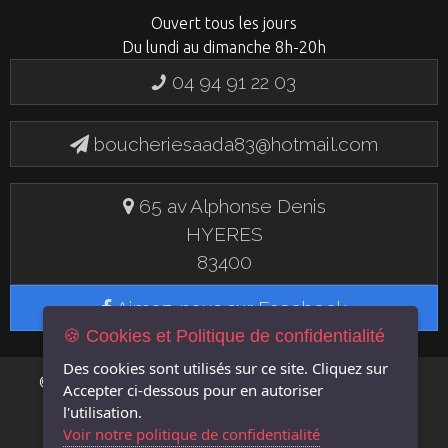
Ouvert tous les jours
Du lundi au dimanche 8h-20h
04 94 91 22 03
boucheriesaada83@hotmail.com
65 av Alphonse Denis
HYERES
83400
Aimez-nous sur Facebook
🍪 Cookies et Politique de confidentialité
Des cookies sont utilisés sur ce site. Cliquez sur
FLASH EN
© 2019 BOUCHERIE SAADA - UN SITE
Accepter
ci-dessous pour en autoriser
LIGNE
l'utilisation.
Voir notre politique de confidentialité
MENTIONS LÉGALES
GÉRER LES COOKIES
POLITIQUE DE CONFIDENTIALITÉ
|
|