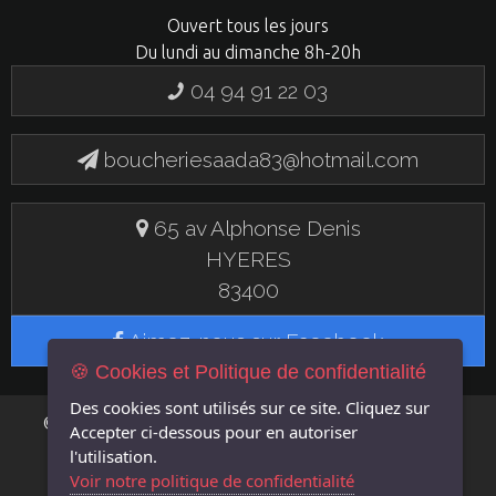
Ouvert tous les jours
Du lundi au dimanche 8h-20h
04 94 91 22 03
boucheriesaada83@hotmail.com
65 av Alphonse Denis
HYERES
83400
Aimez-nous sur Facebook
🍪 Cookies et Politique de confidentialité
Des cookies sont utilisés sur ce site. Cliquez sur
FLASH EN
© 2019 BOUCHERIE SAADA - UN SITE
Accepter
ci-dessous pour en autoriser
LIGNE
l'utilisation.
Voir notre politique de confidentialité
MENTIONS LÉGALES
GÉRER LES COOKIES
POLITIQUE DE CONFIDENTIALITÉ
|
|