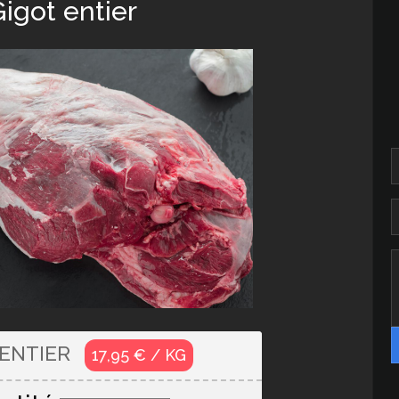
Gigot entier
 ENTIER
17,95 € / KG