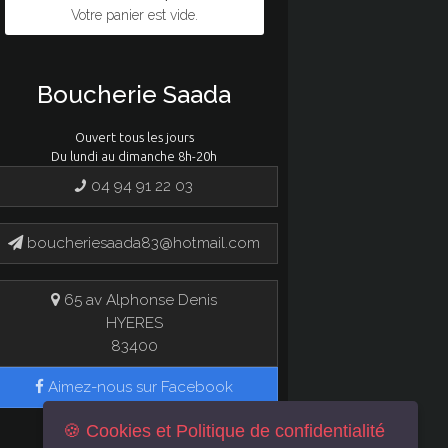
Votre panier est vide.
Boucherie Saada
Ouvert tous les jours
Du lundi au dimanche 8h-20h
04 94 91 22 03
boucheriesaada83@hotmail.com
65 av Alphonse Denis
HYERES
83400
Aimez-nous sur Facebook
🍪 Cookies et Politique de confidentialité