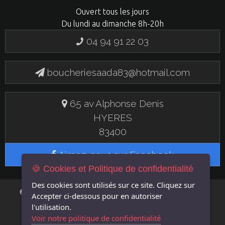
Ouvert tous les jours
Du lundi au dimanche 8h-20h
04 94 91 22 03
boucheriesaada83@hotmail.com
65 av Alphonse Denis
HYERES
83400
Aimez-nous sur Facebook
🍪 Cookies et Politique de confidentialité
Des cookies sont utilisés sur ce site. Cliquez sur
FLASH EN
© 2019 BOUCHERIE SAADA - UN SITE
Accepter
ci-dessous pour en autoriser
LIGNE
l'utilisation.
Voir notre politique de confidentialité
MENTIONS LÉGALES
GÉRER LES COOKIES
POLITIQUE DE CONFIDENTIALITÉ
|
|